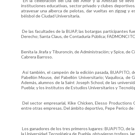
En la celebración del Día del Amor y la Amistad se llevó
instituciones educativas, sector privado y clubes deportivos,
atravesar una alberca de pelotas, dar vueltas en zigzag y es
béisbol de Ciudad Universitaria.
De las facultades de la BUAP, las botargas participantes f
Derecho; Santa Claus, de Contaduría Pública; FADMONCIT
Benita la Jirafa y Tiburoncín, de Administración; y Spice, de
Cabrera Barroso.
Así también, el campeón de la edición pasada, BUAPITO, de l
Pabellón Mouse, del Pabellón Universitario; Vaquiloca, de Gi
Además, alumnos de la Saint Joseph School, de las universi
Puebla; y los institutos de Estudios Universitarios y Tecnol
Del sector empresarial, Kike Chicken, Elesso Productions C
entre otras empresas. Del ámbito deportivo, Pepe Perico de 
Los ganadores de los tres primeros lugares: BUAPITO, de la
la Universidad Tecnológica de Puebla, obtuvieron trofeos, lap