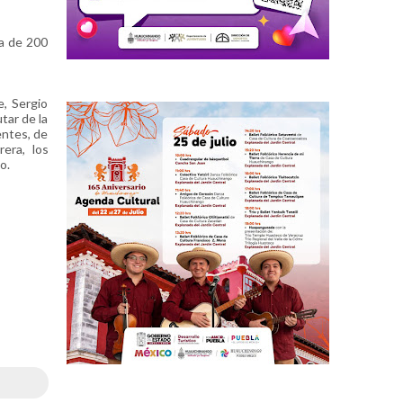
ra de 200
e, Sergio
tar de la
entes, de
era, los
o.