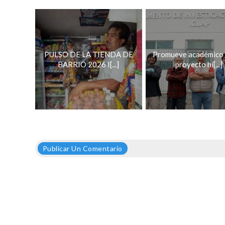
PULSO DE LA TIENDA DE
Promueve académico
BARRIO 2026 I[...]
proyecto hí[...]
Publicar Un Comentario