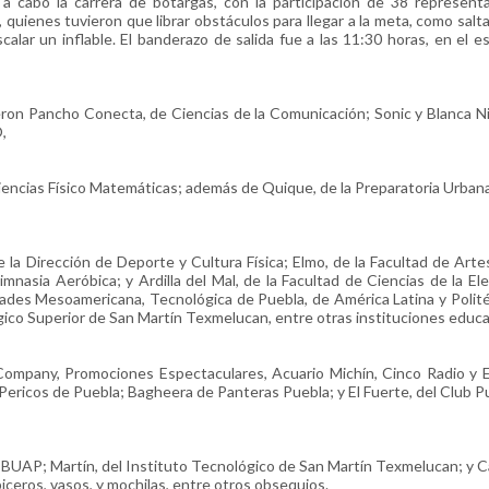
 a cabo la carrera de botargas, con la participación de 38 represen
 quienes tuvieron que librar obstáculos para llegar a la meta, como saltar
calar un inflable. El banderazo de salida fue a las 11:30 horas, en el e
ueron Pancho Conecta, de Ciencias de la Comunicación; Sonic y Blanca N
O,
 Ciencias Físico Matemáticas; además de Quique, de la Preparatoria Urban
a Dirección de Deporte y Cultura Física; Elmo, de la Facultad de Artes
mnasia Aeróbica; y Ardilla del Mal, de la Facultad de Ciencias de la Ele
dades Mesoamericana, Tecnológica de Puebla, de América Latina y Polit
ógico Superior de San Martín Texmelucan, entre otras instituciones educa
ompany, Promociones Espectaculares, Acuario Michín, Cinco Radio y El
Pericos de Puebla; Bagheera de Panteras Puebla; y El Fuerte, del Club P
 BUAP; Martín, del Instituto Tecnológico de San Martín Texmelucan; y C
iceros, vasos, y mochilas, entre otros obsequios.