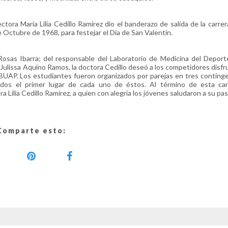
tora María Lilia Cedillo Ramírez dio el banderazo de salida de la carre
 Octubre de 1968, para festejar el Día de San Valentín.
osas Ibarra; del responsable del Laboratorio de Medicina del Deport
Julissa Aquino Ramos, la doctora Cedillo deseó a los competidores disfru
d BUAP. Los estudiantes fueron organizados por parejas en tres conting
dos el primer lugar de cada uno de éstos. Al término de esta carr
 Lilia Cedillo Ramírez, a quien con alegría los jóvenes saludaron a su pas
Comparte esto: