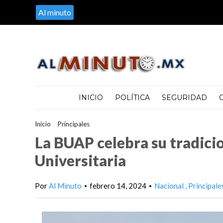
Al minuto
INICIO
POLÍTICA
SEGURIDAD
Inicio
>
Principales
>
La BUAP celebra su tradicional Feria de San
La BUAP celebra su tradicio
Universitaria
Por
Al Minuto
febrero 14, 2024
Nacional
Principale
•
•