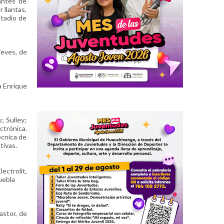
tantes de
 llantas,
stadio de
ieves, de
a Enrique
; Sulley;
ctrónica.
écnica de
tivas.
ectrolit,
uebla
astor, de