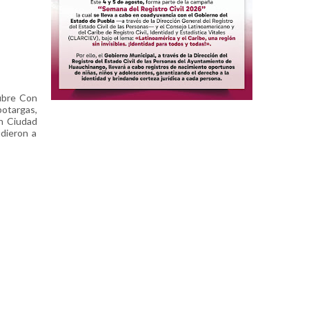
tubre Con
botargas,
en Ciudad
udieron a