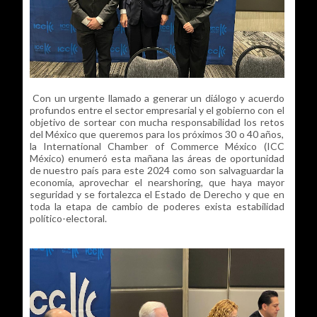
Con un urgente llamado a generar un diálogo y acuerdo
profundos entre el sector empresarial y el gobierno con el
objetivo de sortear con mucha responsabilidad los retos
del México que queremos para los próximos 30 o 40 años,
la International Chamber of Commerce México (ICC
México) enumeró esta mañana las áreas de oportunidad
de nuestro país para este 2024 como son salvaguardar la
economía, aprovechar el nearshoring, que haya mayor
seguridad y se fortalezca el Estado de Derecho y que en
toda la etapa de cambio de poderes exista estabilidad
político-electoral.