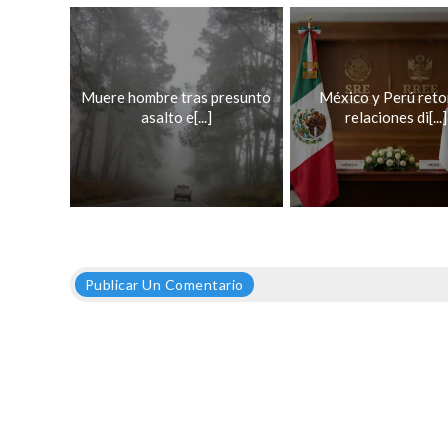
Muere hombre tras presunto
México y Perú ret
asalto e[...]
relaciones di[...]
Publicar Un Comentario