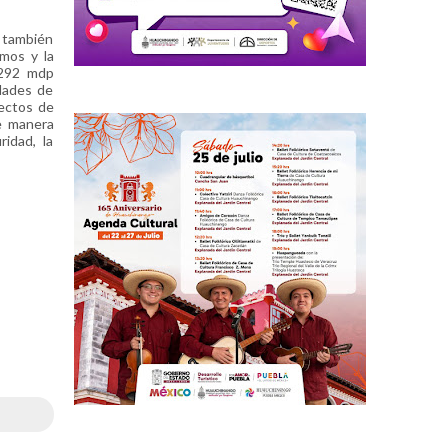
o también
mos y la
,292 mdp
dades de
yectos de
de manera
idad, la