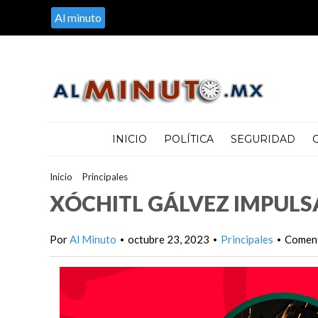
Al minuto
INICIO
POLÍTICA
SEGURIDAD
Inicio
>
Principales
>
XÓCHITL GÁLVEZ IMPULSA EL PRESUPU
XÓCHITL GÁLVEZ IMPULS
Por
Al Minuto
octubre 23, 2023
Principales
Coment
•
•
•