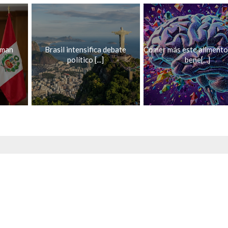
oman
Brasil intensifica debate
Comer más este alimento
político [...]
bene[...]