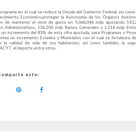
programa en el cual se reduce la Deuda del Gobierno Federal, así com
 Crecimiento Económico,proteger la Autonomía de los Órganos Autóno
sión de mantener el nivel de gasto en 9,066,046 mdp ajustando 510
mos Administrativos, 136,200 mdp Ramos Generales y 1,216 mdp Enti
 un incremento del 83% de esta cifra ajustada, para Programas y Pro
lantea un incremento Estados y Municipios con el cual se fortalezca 
ar la calidad de vida de sus habitantes; así como también, la segur
NACYT, el deporte entre otros.
Comparte esto: