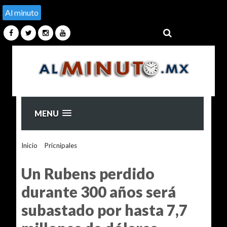
Al minuto
MENU
Inicio
>
Pricnipales
>
Un Rubens perdido durante 300 años
será subastado por hasta 7,7 millones de dólares
Un Rubens perdido
durante 300 años será
subastado por hasta 7,7