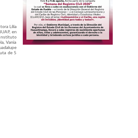
ora Lilia
 BUAP, en
Instituto
la, Vania
Guadalupe
ruta de 5