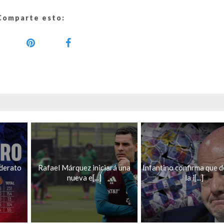
Comparte esto:
iderato
Rafael Márquez iniciará una
Infantino confirma que 
nueva e[...]
la i[...]