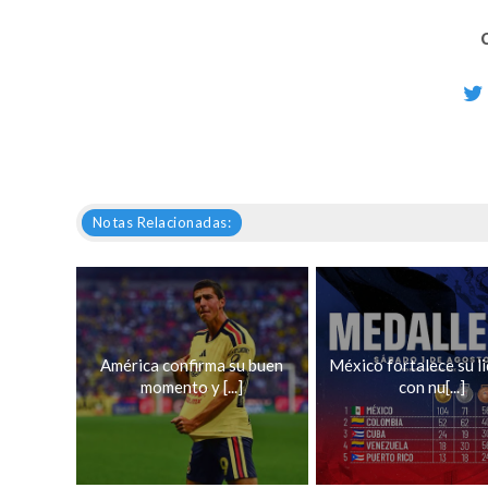
Notas Relacionadas:
América confirma su buen
México fortalece su l
momento y [...]
con nu[...]