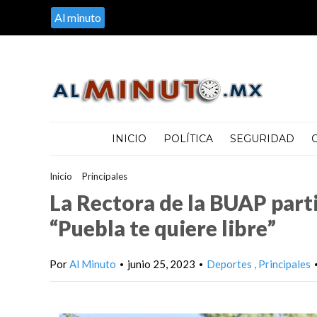
Al minuto
INICIO
POLÍTICA
SEGURIDAD
Inicio
>
Principales
>
La Rectora de la BUAP participó en la Carrer
La Rectora de la BUAP parti
“Puebla te quiere libre”
Por
Al Minuto
junio 25, 2023
Deportes
Principales
•
•