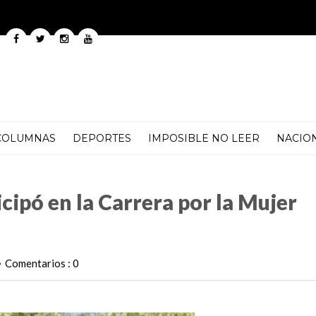
COLUMNAS
DEPORTES
IMPOSIBLE NO LEER
NACIO
a por la Mujer “Puebla te quiere libre”
cipó en la Carrera por la Mujer
Comentarios : 0
•