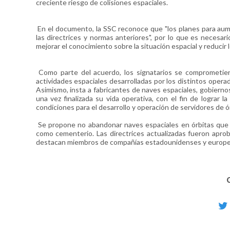
creciente riesgo de colisiones espaciales.
En el documento, la SSC reconoce que "los planes para aum
las directrices y normas anteriores", por lo que es necesar
mejorar el conocimiento sobre la situación espacial y reducir
Como parte del acuerdo, los signatarios se comprometiero
actividades espaciales desarrolladas por los distintos operad
Asimismo, insta a fabricantes de naves espaciales, gobierno
una vez finalizada su vida operativa, con el fin de lograr la
condiciones para el desarrollo y operación de servidores de ór
Se propone no abandonar naves espaciales en órbitas que
como cementerio. Las directrices actualizadas fueron apro
destacan miembros de compañías estadounidenses y europea