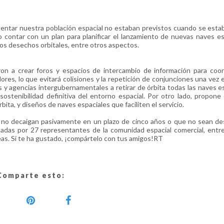
entar nuestra población espacial no estaban previstos cuando se esta
io contar con un plan para planificar el lanzamiento de nuevas naves es
 los desechos orbitales, entre otros aspectos.
n a crear foros y espacios de intercambio de información para coord
ores, lo que evitará colisiones y la repetición de conjunciones una vez e
s y agencias intergubernamentales a retirar de órbita todas las naves e
 sostenibilidad definitiva del entorno espacial. Por otro lado, propone 
bita, y diseños de naves espaciales que faciliten el servicio.
 no decaigan pasivamente en un plazo de cinco años o que no sean de
badas por 27 representantes de la comunidad espacial comercial, entr
s. Si te ha gustado, ¡compártelo con tus amigos!RT
Comparte esto: