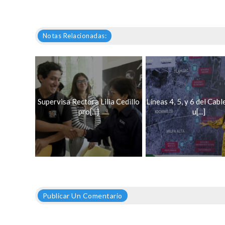
Notas Relacionadas:
Supervisa Rectora Lilia Cedillo
Líneas 4, 5, y 6 del Cab
pro[...]
u[...]
Publicar Un Comentario