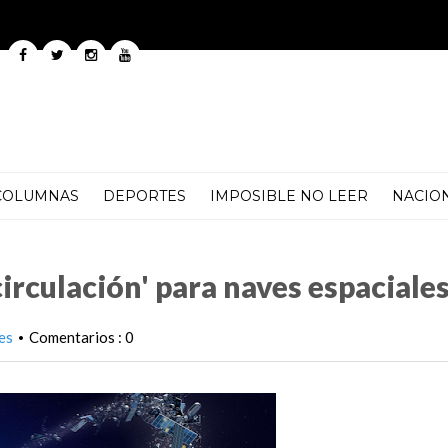
COLUMNAS
DEPORTES
IMPOSIBLE NO LEER
NACIO
 naves espaciales
irculación' para naves espaciale
es
Comentarios : 0
•