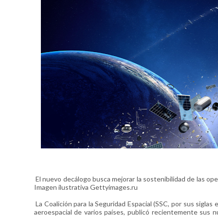
El nuevo decálogo busca mejorar la sostenibilidad de las oper
Imagen ilustrativa Gettyimages.ru
La Coalición para la Seguridad Espacial (SSC, por sus siglas 
aeroespacial de varios países, publicó recientemente sus nu