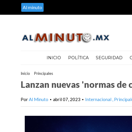
Al minuto
INICIO
POLÍTICA
SEGURIDAD
Inicio
>
Principales
>
Lanzan nuevas 'normas de circulación' para
Lanzan nuevas 'normas de c
Por
Al Minuto
abril 07, 2023
Internacional
Principal
•
•