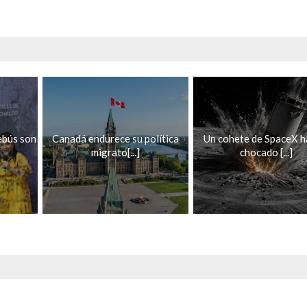
lebús son
Canadá endurece su política
Un cohete de SpaceX h
migrato[...]
chocado [...]