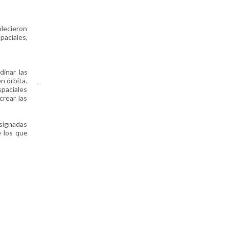
blecieron
paciales,
inar las
n órbita.
.
spaciales
crear las
signadas
e los que