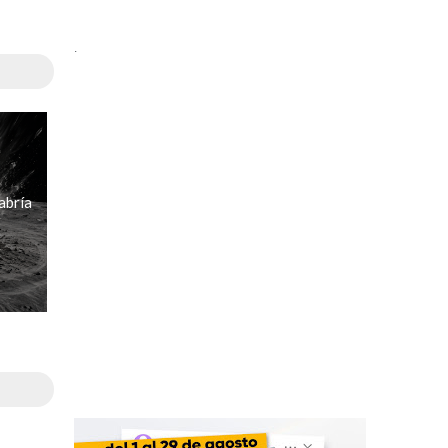
.
abría