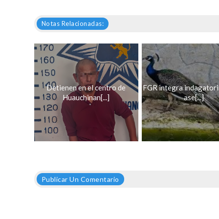
Notas Relacionadas:
Detienen en el centro de
FGR integra indagatoria
Huauchinan[...]
ase[...]
Publicar Un Comentario