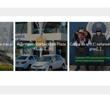
 tras el
Acordonan Starbucks de Plaza
Capturan a “R1”, señala
Mazari[...]
pres[...]