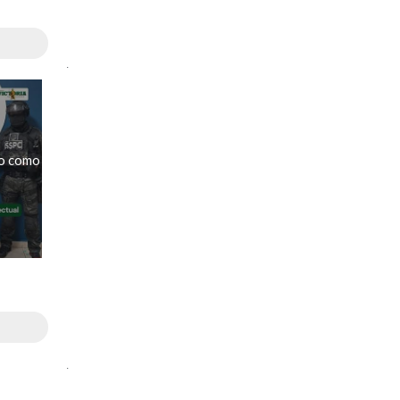
.
do como
.