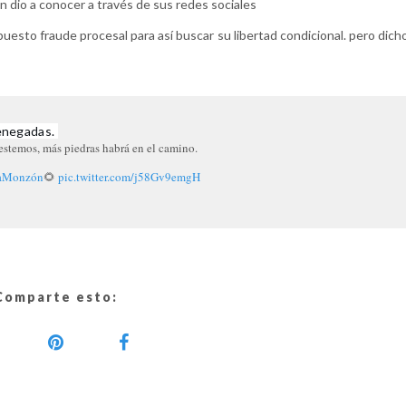
n dio a conocer a través de sus redes sociales
esto fraude procesal para así buscar su libertad condicional. pero dich
enegadas. 
estemos, más piedras habrá en el camino.
iaMonzón
🌻
pic.twitter.com/j58Gv9emgH
Comparte esto: