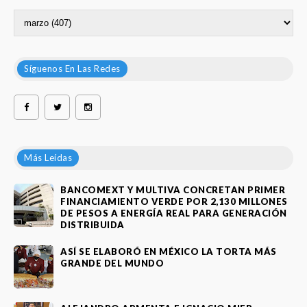
Síguenos En Las Redes
Más Leídas
BANCOMEXT Y MULTIVA CONCRETAN PRIMER
FINANCIAMIENTO VERDE POR 2,130 MILLONES
DE PESOS A ENERGÍA REAL PARA GENERACIÓN
DISTRIBUIDA
ASÍ SE ELABORÓ EN MÉXICO LA TORTA MÁS
GRANDE DEL MUNDO