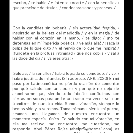
escribo, / te hablo / e intento tocarte / con la sencillez /
que prescinde de títulos, / condecoraciones y preseas. /
Con la candidez sin bobería, / sin actoralidad fingida, /
inspirado en la belleza del mediodía / y en la magia / de
hablar con el corazón en la mano, / te digo: / ¡no te
detengas en mi impericia poética, / ve más allá! / ¡saca la
pulpa de lo que digo / y el nervio de lo que me inspira! /
¡fúndete en la profusa intimidad / que nos cobija / y sal a
las doce del día / si ya eres otra! /
Sólo así, / la sencillez / habrá logrado su cometido, / y yo, /
habré justificado mi andar. (Sin aderezo. APR. 2020) En mi
paso por Latinoamérica no pierdo ocasión de comentar
por qué saludo con un abrazo y por qué no dejo de
asombrarme que, siendo todo infinito, confluimos con
ciertas personas para andar un tramo —a veces solo un
tramito— de nuestra vida. Somos vibración, siempre lo
hemos sido y lo seremos. Toma mi mano, siente mi pecho,
seamos uno. Hagamos de nuestro encuentro un
momento especial, único. Te saludo con mi vibración, en
ella me recluyo, me encuentro, me cuestiono, me
respondo. Abel Pérez Rojas (abelpr5@hotmail.com) es