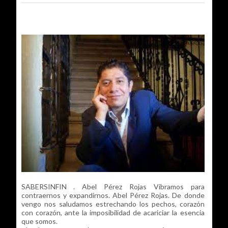
SABERSINFIN . Abel Pérez Rojas Vibramos para
contraernos y expandirnos. Abel Pérez Rojas. De donde
vengo nos saludamos estrechando los pechos, corazón
con corazón, ante la imposibilidad de acariciar la esencia
que somos.