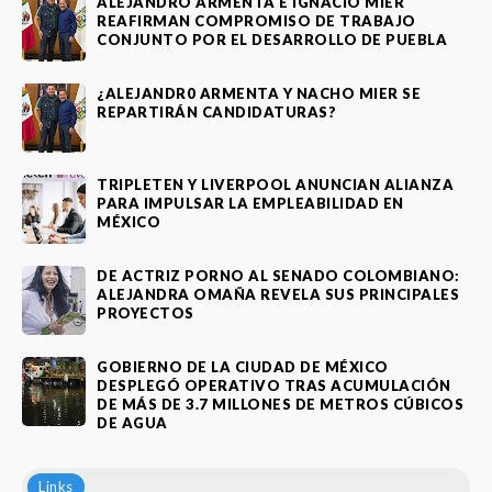
ALEJANDRO ARMENTA E IGNACIO MIER
REAFIRMAN COMPROMISO DE TRABAJO
CONJUNTO POR EL DESARROLLO DE PUEBLA
¿ALEJANDR0 ARMENTA Y NACHO MIER SE
REPARTIRÁN CANDIDATURAS?
TRIPLETEN Y LIVERPOOL ANUNCIAN ALIANZA
PARA IMPULSAR LA EMPLEABILIDAD EN
MÉXICO
DE ACTRIZ PORNO AL SENADO COLOMBIANO:
ALEJANDRA OMAÑA REVELA SUS PRINCIPALES
PROYECTOS
GOBIERNO DE LA CIUDAD DE MÉXICO
DESPLEGÓ OPERATIVO TRAS ACUMULACIÓN
DE MÁS DE 3.7 MILLONES DE METROS CÚBICOS
DE AGUA
Links