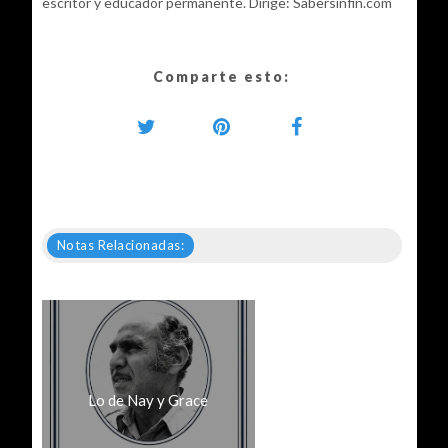
escritor y educador permanente. Dirige: Sabersinfin.com
Comparte esto:
Notas Relacionadas:
Lo de Nay y Grace