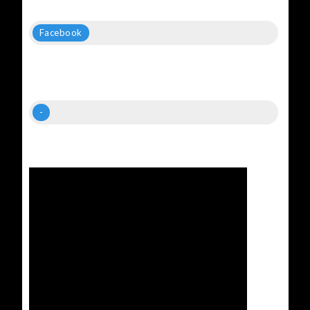
Facebook
-