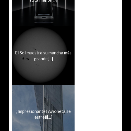
El Sol muestra su mancha más
grande[...]
¡Impresionante! Avioneta se
estrell[...]