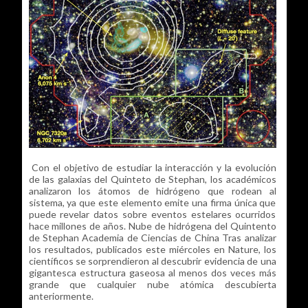
Con el objetivo de estudiar la interacción y la evolución
de las galaxias del Quinteto de Stephan, los académicos
analizaron los átomos de hidrógeno que rodean al
sistema, ya que este elemento emite una firma única que
puede revelar datos sobre eventos estelares ocurridos
hace millones de años. Nube de hidrógena del Quintento
de Stephan Academia de Ciencias de China Tras analizar
los resultados, publicados este miércoles en Nature, los
científicos se sorprendieron al descubrir evidencia de una
gigantesca estructura gaseosa al menos dos veces más
grande que cualquier nube atómica descubierta
anteriormente.