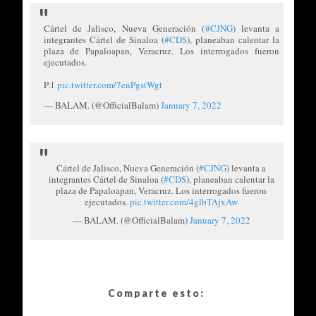
Cártel de Jalisco, Nueva Generación (
#CJNG
) levanta a
integrantes Cártel de Sinaloa (
#CDS
), planeaban calentar la
plaza de Papaloapan, Veracruz. Los interrogados fueron
ejecutados.
P.1
pic.twitter.com/7enPgstWgt
— BALAM. (@OfficialBalam)
January 7, 2022
Cártel de Jalisco, Nueva Generación (
#CJNG
) levanta a
integrantes Cártel de Sinaloa (
#CDS
), planeaban calentar la
plaza de Papaloapan, Veracruz. Los interrogados fueron
ejecutados.
pic.twitter.com/4glbTAjxAw
— BALAM. (@OfficialBalam)
January 7, 2022
Comparte esto: