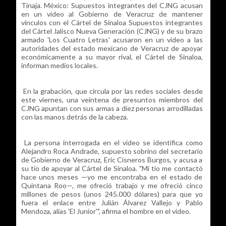
Tinaja. México: Supuestos integrantes del CJNG acusan
en un video al Gobierno de Veracruz de mantener
vínculos con el Cártel de Sinaloa Supuestos integrantes
del Cártel Jalisco Nueva Generación (CJNG) y de su brazo
armado 'Los Cuatro Letras' acusaron en un video a las
autoridades del estado mexicano de Veracruz de apoyar
económicamente a su mayor rival, el Cártel de Sinaloa,
informan medios locales.
En la grabación, que circula por las redes sociales desde
este viernes, una veintena de presuntos miembros del
CJNG apuntan con sus armas a diez personas arrodilladas
con las manos detrás de la cabeza.
La persona interrogada en el video se identifica como
Alejandro Roca Andrade, supuesto sobrino del secretario
de Gobierno de Veracruz, Eric Cisneros Burgos, y acusa a
su tío de apoyar al Cártel de Sinaloa. "Mi tío me contactó
hace unos meses —yo me encontraba en el estado de
Quintana Roo—, me ofreció trabajo y me ofreció cinco
millones de pesos (unos 245.000 dólares) para que yo
fuera el enlace entre Julián Álvarez Vallejo y Pablo
Mendoza, alias 'El Junior'", afirma el hombre en el video.