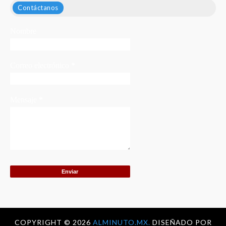
Contáctanos
Nombre
Correo electrónico
*
Mensaje
*
COPYRIGHT ©
2026
ALMINUTO.MX.
DISEÑADO POR