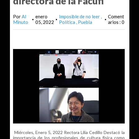
directora de la Facufi
Por
Al
enero
Imposible de no leer
Coment
•
•
•
Minuto
05, 2022
Política
Puebla
arios : 0
Miércoles, Enero 5, 2022 Rectora Lilia Cedillo Destacó la
importancia de los profesionales de cultura física como