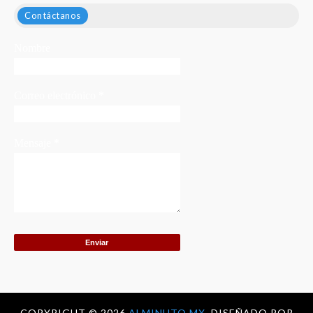
Contáctanos
Nombre
Correo electrónico
*
Mensaje
*
COPYRIGHT ©
2026
ALMINUTO.MX.
DISEÑADO POR