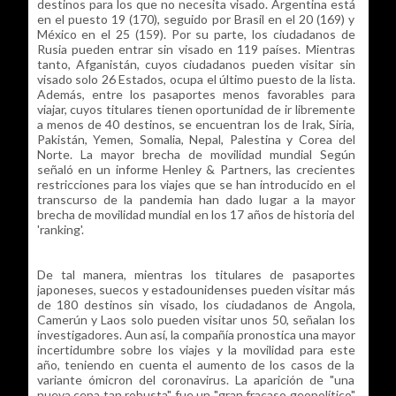
destinos para los que no necesita visado. Argentina está
en el puesto 19 (170), seguido por Brasil en el 20 (169) y
México en el 25 (159). Por su parte, los ciudadanos de
Rusia pueden entrar sin visado en 119 países. Mientras
tanto, Afganistán, cuyos ciudadanos pueden visitar sin
visado solo 26 Estados, ocupa el último puesto de la lista.
Además, entre los pasaportes menos favorables para
viajar, cuyos titulares tienen oportunidad de ir libremente
a menos de 40 destinos, se encuentran los de Irak, Siria,
Pakistán, Yemen, Somalia, Nepal, Palestina y Corea del
Norte. La mayor brecha de movilidad mundial Según
señaló en un informe Henley & Partners, las crecientes
restricciones para los viajes que se han introducido en el
transcurso de la pandemia han dado lugar a la mayor
brecha de movilidad mundial en los 17 años de historia del
'ranking'.
De tal manera, mientras los titulares de pasaportes
japoneses, suecos y estadounidenses pueden visitar más
de 180 destinos sin visado, los ciudadanos de Angola,
Camerún y Laos solo pueden visitar unos 50, señalan los
investigadores. Aun así, la compañía pronostica una mayor
incertidumbre sobre los viajes y la movilidad para este
año, teniendo en cuenta el aumento de los casos de la
variante ómicron del coronavirus. La aparición de "una
nueva cepa tan robusta" fue un "gran fracaso geopolítico"