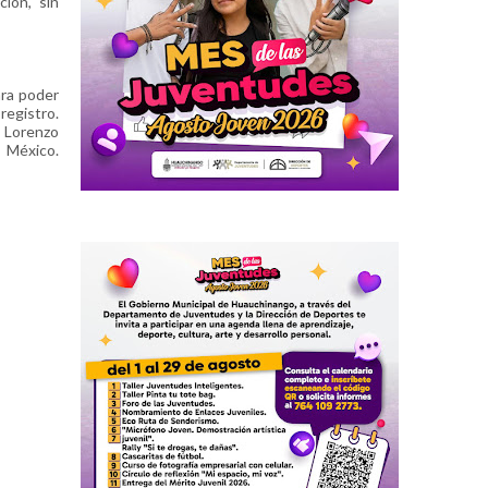
ión, sin
ara poder
registro.
e Lorenzo
e México.