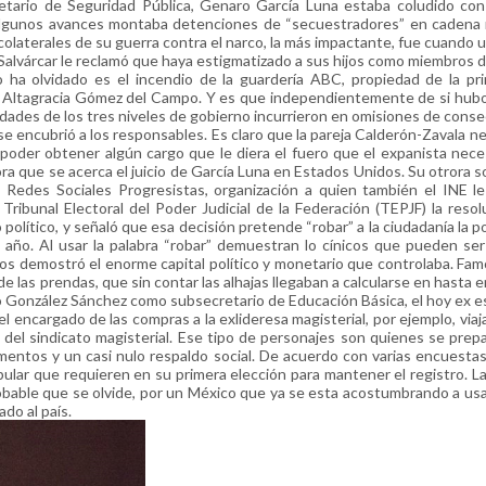
etario de Seguridad Pública, Genaro García Luna estaba coludido con
 algunos avances montaba detenciones de “secuestradores” en cadena 
colaterales de su guerra contra el narco, la más impactante, fue cuando u
Salvárcar le reclamó que haya estigmatizado a sus hijos como miembros d
 ha olvidado es el incendio de la guardería ABC, propiedad de la pr
de Altagracia Gómez del Campo. Y es que independientemente de si hub
oridades de los tres niveles de gobierno incurrieron en omisiones de cons
se encubrió a los responsables. Es claro que la pareja Calderón-Zavala n
a poder obtener algún cargo que le diera el fuero que el expanista nece
ora que se acerca el juicio de García Luna en Estados Unidos. Su otrora so
 Redes Sociales Progresistas, organización a quien también el INE l
Tribunal Electoral del Poder Judicial de la Federación (TEPJF) la resol
olítico, y señaló que esa decisión pretende “robar” a la ciudadanía la po
 año. Al usar la palabra “robar” demuestran lo cínicos que pueden se
ños demostró el enorme capital político y monetario que controlaba. Fa
de las prendas, que sin contar las alhajas llegaban a calcularse en hasta e
 González Sánchez como subsecretario de Educación Básica, el hoy ex 
el encargado de las compras a la exlideresa magisterial, por ejemplo, viaj
 del sindicato magisterial. Ese tipo de personajes son quienes se prep
mentos y un casi nulo respaldo social. De acuerdo con varias encuestas
ular que requieren en su primera elección para mantener el registro. La
probable que se olvide, por un México que ya se esta acostumbrando a usa
ado al país.