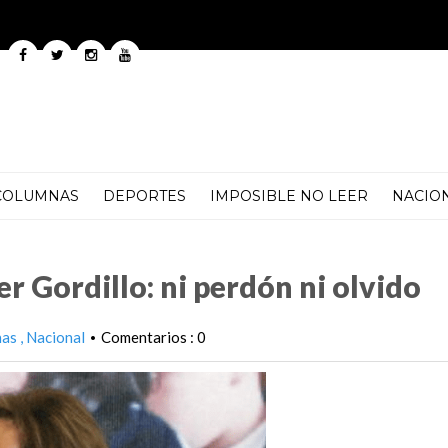
COLUMNAS
DEPORTES
IMPOSIBLE NO LEER
NACIO
dón ni olvido
er Gordillo: ni perdón ni olvido
nas
Nacional
Comentarios : 0
•