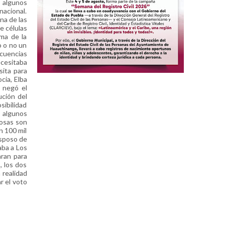
 algunos
nacional.
na de las
e células
ima de la
o o no un
ecuencias
ecesitaba
sita para
cia, Elba
e negó el
ución del
sibilidad
r algunos
mosas son
n 100 mil
esposo de
aba a Los
aran para
, los dos
 realidad
r el voto