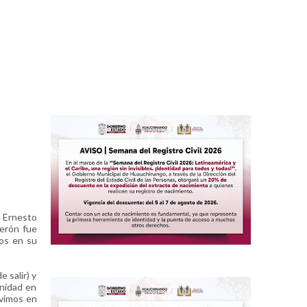
a Ernesto
derón fue
ios en su
 salir) y
nidad en
ivimos en