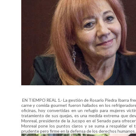
EN TIEMPO REAL 1.- La gestión de Rosario Piedra Ibarra fre
carne y comida gourmet fueron hallados en los refrigeradores
oficinas, hoy convertidas en un refugio para mujeres vícti
tratamiento de sus quejas, es una medida extrema que devel
Monreal, presidente de la Jucopo en el Senado para ofrecer
Monreal pone los puntos claros y se suma a respaldar el trab
prudente pero firme en la defensa de los derechos humanos. A