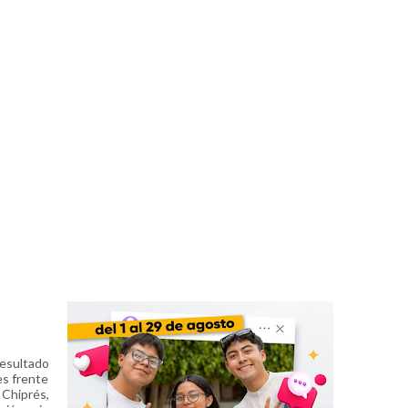
resultado
es frente
 Chiprés,