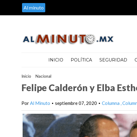
Al minuto
INICIO
POLÍTICA
SEGURIDAD
Inicio
>
Nacional
>
Felipe Calderón y Elba Esther Gordillo: ni per
Felipe Calderón y Elba Esth
Por
Al Minuto
septiembre 07, 2020
Columna
Colum
•
•