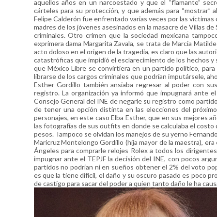
aquellos años en un narcoestado y que el “flamante” secr
cárteles para su protección, y que además para “mostrar”
Felipe Calderón fue enfrentado varias veces por las víctimas 
madres de los jóvenes asesinados en la masacre de Villas de 
criminales. Otro crimen que la sociedad mexicana tampoco
exprimera dama Margarita Zavala, se trata de Marcia Matil
acto doloso en el origen de la tragedia, es claro que las aut
catastróficas que impidió el esclarecimiento de los hechos y 
que México Libre se convirtiera en un partido político, par
librarse de los cargos criminales que podrían imputársele, ah
Esther Gordillo también ansiaba regresar al poder con sus
registro. La organización ya informó que impugnará ante el 
Consejo General del INE de negarle su registro como partido p
de tener una opción distinta en las elecciones del próximo
personajes, en este caso Elba Esther, que en sus mejores a
las fotografías de sus outfits en donde se calculaba el costo 
pesos. Tampoco se olvidan los manejos de su yerno Fernando
Maricruz Montelongo Gordillo (hija mayor de la maestra), era 
Ángeles para comprarle relojes Rolex a todos los dirigentes
impugnar ante el TEPJF la decisión del INE, con pocos argu
partidos no podrían ni en sueños obtener el 2% del voto pop
es que la tiene difícil, el daño y su oscuro pasado es poco 
de castigo para sacar del poder a quien tanto daño le ha caus