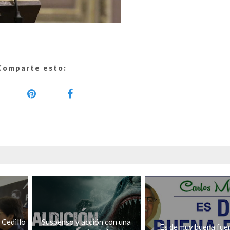
Comparte esto:
 Cedillo
Suspenso y acción con una
Es de muy buena fue