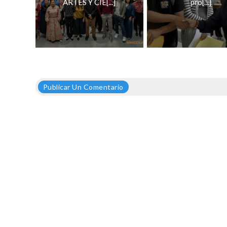
ARTES Y CIE[...]
pro[...]
Publicar Un Comentario