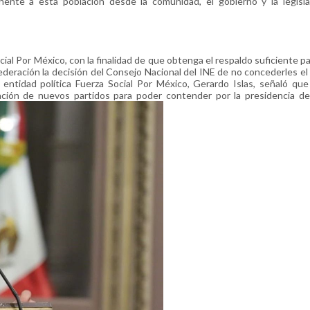
te a esta población desde la comunidad, el gobierno y la legislac
ial Por México, con la finalidad de que obtenga el respaldo suficiente p
Federación la decisión del Consejo Nacional del INE de no concederles el 
entidad política Fuerza Social Por México, Gerardo Islas, señaló qu
eación de nuevos partidos para poder contender por la presidencia d