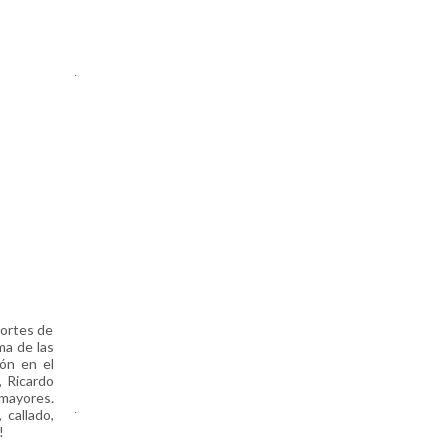
.
cortes de
ma de las
ión en el
, Ricardo
 mayores.
.
 callado,
o!