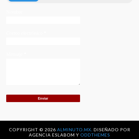
Nombre
Correo electrónico
*
Mensaje
*
COPYRIGHT ©
2026
ALMINUTO.MX.
DISEÑADO POR
AGENCIA ESLABOM Y
ODDTHEMES