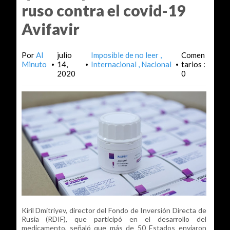
ruso contra el covid-19
Avifavir
Por
Al
julio
Imposible de no leer
Comen
Minuto
14,
Internacional
Nacional
tarios :
•
•
•
2020
0
Kiril Dmítriyev, director del Fondo de Inversión Directa de
Rusia (RDIF), que participó en el desarrollo del
medicamento, señaló que más de 50 Estados enviaron