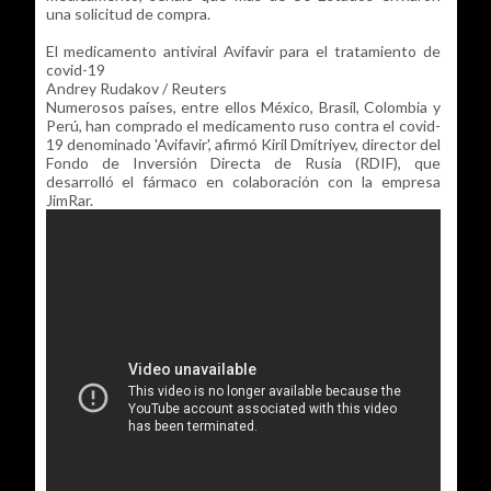
una solicitud de compra.
El medicamento antiviral Avifavir para el tratamiento de
covid-19
Andrey Rudakov / Reuters
Numerosos países, entre ellos México, Brasil, Colombia y
Perú, han comprado el medicamento ruso contra el covid-
19 denominado 'Avifavir', afirmó Kiril Dmítriyev, director del
Fondo de Inversión Directa de Rusia (RDIF), que
desarrolló el fármaco en colaboración con la empresa
JimRar.