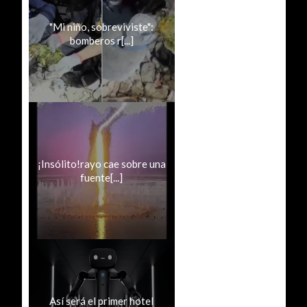
"Mi niño, sobreviviste":
bomberos r[...]
¡Insólito!rayo cae sobre una
fuente[...]
Así será el primer hotel