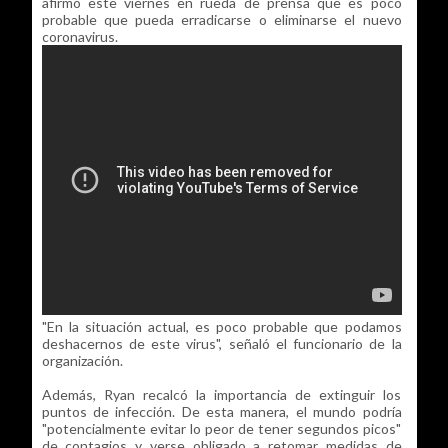
afirmó este viernes en rueda de prensa que es poco
probable que pueda erradicarse o eliminarse el nuevo
coronavirus.
"En la situación actual, es poco probable que podamos
deshacernos de este virus", señaló el funcionario de la
organización.
Además, Ryan recalcó la importancia de extinguir los
puntos de infección. De esta manera, el mundo podría
"potencialmente evitar lo peor de tener segundos picos"
de contagios y verse obligado a retomar medidas de