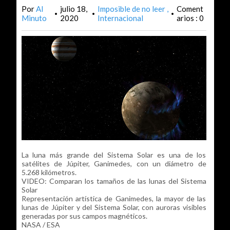
Por
Al
julio 18,
Imposible de no leer
Coment
•
•
•
Minuto
2020
Internacional
arios : 0
La luna más grande del Sistema Solar es una de los
satélites de Júpiter, Ganimedes, con un diámetro de
5.268 kilómetros.
VIDEO: Comparan los tamaños de las lunas del Sistema
Solar
Representación artística de Ganimedes, la mayor de las
lunas de Júpiter y del Sistema Solar, con auroras visibles
generadas por sus campos magnéticos.
NASA / ESA